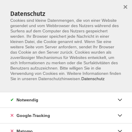
×
Datenschutz
Cookies sind kleine Datenmengen, die von einer Website
gesendet und vom Webbrowser des Nutzers während des
Surfens auf dem Computer des Nutzers gespeichert
Skip to main content
werden. Ihr Browser speichert jede Nachricht in einer
kleinen Datei, die Cookie genannt wird. Wenn Sie eine
weitere Seite vom Server anfordern, sendet Ihr Browser
das Cookie an den Server zurück. Cookies wurden als
zuverlässiger Mechanismus für Websites entwickelt, um
sich Informationen zu merken oder die Surfaktivitäten des
Benutzers aufzuzeichnen. Bitte willigen Sie in die
Verwendung von Cookies ein. Weitere Informationen finden
Sie in unseren Datenschutzhinweisen.
Datenschutz
33 Kurse
Notwendig
zurück zu Genuss & Kultur
Kurse nach Themen
Google-Tracking
Backen: Brot & Gebäck
7
Matomo