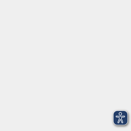
Darm
Do. 28.01.2027 17:00
Würzburg
Impressum
AGBs
Datenschutzerklärung
Barrierefreiheitserklärung
Widerrufsbelehrung
Widerruf