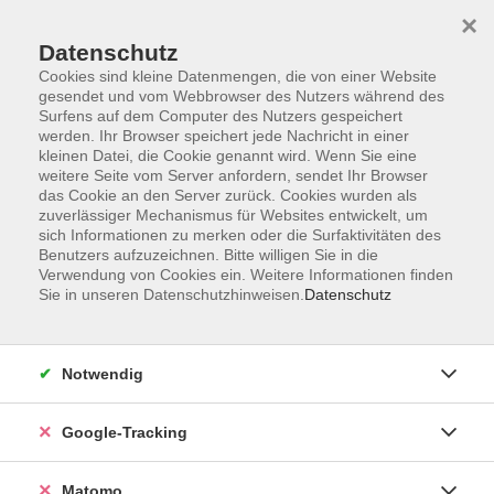
×
Datenschutz
Cookies sind kleine Datenmengen, die von einer Website
gesendet und vom Webbrowser des Nutzers während des
Surfens auf dem Computer des Nutzers gespeichert
Skip to main content
werden. Ihr Browser speichert jede Nachricht in einer
kleinen Datei, die Cookie genannt wird. Wenn Sie eine
weitere Seite vom Server anfordern, sendet Ihr Browser
das Cookie an den Server zurück. Cookies wurden als
zuverlässiger Mechanismus für Websites entwickelt, um
sich Informationen zu merken oder die Surfaktivitäten des
Benutzers aufzuzeichnen. Bitte willigen Sie in die
Verwendung von Cookies ein. Weitere Informationen finden
Sie in unseren Datenschutzhinweisen.
Datenschutz
2 Kurse
Notwendig
zurück zu Weitere Sprachen
Kurse nach Themen
Google-Tracking
A1 Grundstufe 1
2
Matomo