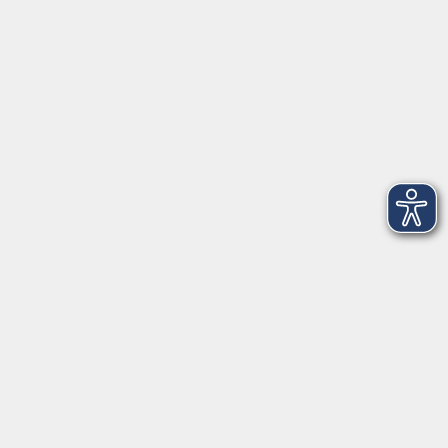
Fax 0931 35593-20
Öffnungszeiten
Montag
09:00 - 12:30 Uhr
13:00 - 16:30 Uhr
Dienstag
10:00 - 12:30 Uhr
13:00 - 16:30 Uhr
Mittwoch
09:00 - 12:30 Uhr
13:00 - 16:30 Uhr
Donnerstag
09:00 - 12:30 Uhr
Freitag
09:00 - 13:30 Uhr