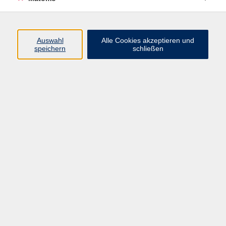
Kroatisch
Auswahl
Alle Cookies akzeptieren und
speichern
schließen
Ergebnisse filtern
Kroatisch A1 für Teilnehmende mit leichten
Mi. 23.09.2026 18:00
Würzburg
Bosnisch/Kroatisch/Montenegrinisch/Serbisch
Mi. 23.09.2026 19:30
Würzburg