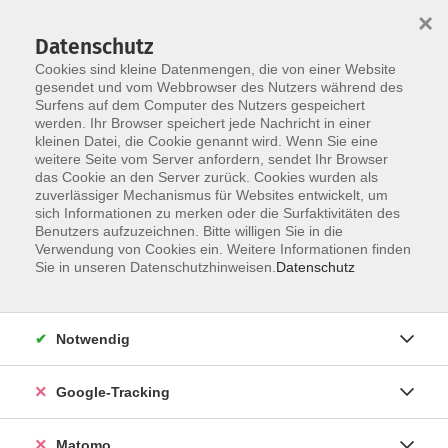
×
Datenschutz
Cookies sind kleine Datenmengen, die von einer Website
gesendet und vom Webbrowser des Nutzers während des
Surfens auf dem Computer des Nutzers gespeichert
Skip to main content
werden. Ihr Browser speichert jede Nachricht in einer
kleinen Datei, die Cookie genannt wird. Wenn Sie eine
weitere Seite vom Server anfordern, sendet Ihr Browser
das Cookie an den Server zurück. Cookies wurden als
zuverlässiger Mechanismus für Websites entwickelt, um
sich Informationen zu merken oder die Surfaktivitäten des
Benutzers aufzuzeichnen. Bitte willigen Sie in die
Verwendung von Cookies ein. Weitere Informationen finden
Sie in unseren Datenschutzhinweisen.
Datenschutz
6 Kurse
Notwendig
zurück zu Gymnastik und Fitness
Google-Tracking
Bauch-Beine-Po & Co.
Matomo