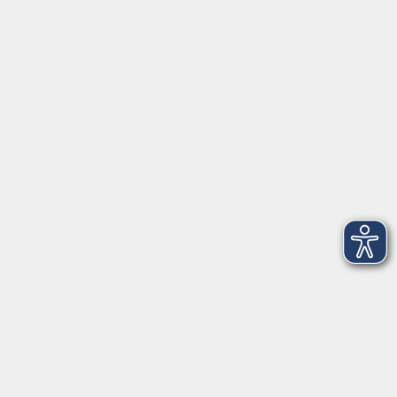
Juliuspromenade 68
97070 Würzburg
info@vhs-wuerzburg.de
Tel: 0931 35593 0
Fax 0931 35593-20
Öffnungszeiten
Montag
09:00 - 12:30 Uhr
13:00 - 16:30 Uhr
Dienstag
10:00 - 12:30 Uhr
13:00 - 16:30 Uhr