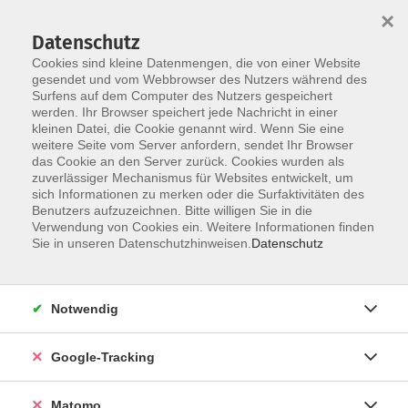
×
Datenschutz
Cookies sind kleine Datenmengen, die von einer Website
gesendet und vom Webbrowser des Nutzers während des
Surfens auf dem Computer des Nutzers gespeichert
Skip to main content
You are here:
werden. Ihr Browser speichert jede Nachricht in einer
Über uns
Unser Team
kleinen Datei, die Cookie genannt wird. Wenn Sie eine
weitere Seite vom Server anfordern, sendet Ihr Browser
das Cookie an den Server zurück. Cookies wurden als
Sie erreichen uns per
zuverlässiger Mechanismus für Websites entwickelt, um
sich Informationen zu merken oder die Surfaktivitäten des
Telefon: 0931 35593-0
Benutzers aufzuzeichnen. Bitte willigen Sie in die
Fax: 0931 35593-20
Verwendung von Cookies ein. Weitere Informationen finden
Sie in unseren Datenschutzhinweisen.
Datenschutz
E-Mail:
info(at)vhs-wuerzburg.de
Ihre Ansprechpartnerinnen und
Notwendig
Ansprechpartner
Google-Tracking
Geschäftsführung
Matomo