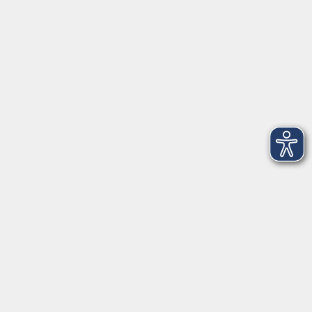
Beruf
Sprachen
Gesundheit
Kultur
Grundbildung
vhs Business
vhs Würzburg & Umgebung e. V.
Juliuspromenade 68
97070 Würzburg
info@vhs-wuerzburg.de
Tel: 0931 35593 0
Fax 0931 35593-20