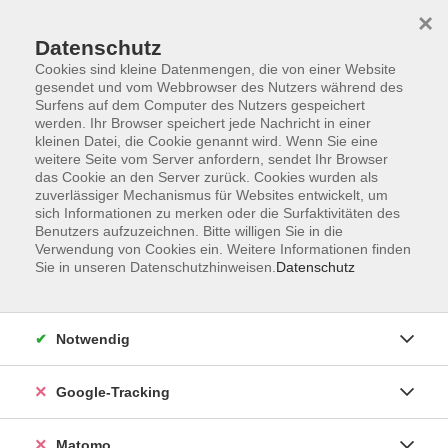
×
Datenschutz
Cookies sind kleine Datenmengen, die von einer Website
gesendet und vom Webbrowser des Nutzers während des
Surfens auf dem Computer des Nutzers gespeichert
Skip to main content
werden. Ihr Browser speichert jede Nachricht in einer
kleinen Datei, die Cookie genannt wird. Wenn Sie eine
weitere Seite vom Server anfordern, sendet Ihr Browser
das Cookie an den Server zurück. Cookies wurden als
zuverlässiger Mechanismus für Websites entwickelt, um
sich Informationen zu merken oder die Surfaktivitäten des
Benutzers aufzuzeichnen. Bitte willigen Sie in die
Verwendung von Cookies ein. Weitere Informationen finden
Sie in unseren Datenschutzhinweisen.
Datenschutz
10 Kurse
Notwendig
zurück zu Beruf & IT-Kenntnisse und -Fähigkeiten
Google-Tracking
Gestalten und Programmieren im
Matomo