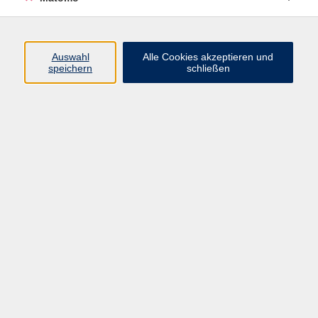
Web
Ergebnisse filtern
Auswahl
Alle Cookies akzeptieren und
speichern
schließen
Grundlagen strukturierter Programmierung
Mo. 21.09.2026 10:00
Online-Seminar, kein Präsenzunterricht
Websiteprogrammierung mit PHP und
MySQL
Mo. 21.09.2026 10:00
Online-Seminar, kein Präsenzunterricht