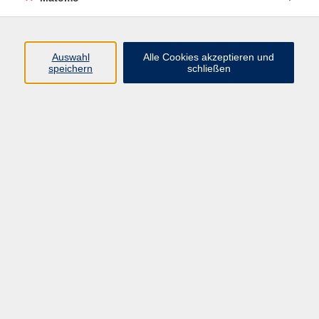
Training für Ihr Gehirn
Ergebnisse filtern
Auswahl
Alle Cookies akzeptieren und
speichern
schließen
Bridge - eine Einführung
Mo. 09.11.2026 17:00
Würzburg
Gehirnjogging - Wie halte ich mein Gehirn
spielerisch fit
Mo. 16.11.2026 18:30
Würzburg