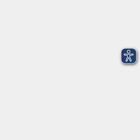
info@vhs-wuerzburg.de
Tel: 0931 35593 0
Fax 0931 35593-20
Öffnungszeiten
Montag
09:00 - 12:30 Uhr
13:00 - 16:30 Uhr
Dienstag
10:00 - 12:30 Uhr
13:00 - 16:30 Uhr
Mittwoch
09:00 - 12:30 Uhr
13:00 - 16:30 Uhr
Donnerstag
09:00 - 12:30 Uhr