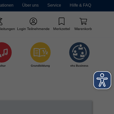
mationen
Über uns
Service
Hilfe & FAQ
leitungen
Login Teilnehmende
Merkzettel
Warenkorb
ltur
Grundbildung
vhs Business