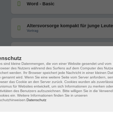
Word - Basic
Altersvorsorge kompakt für junge Leute
Vortrag
Wandern und Radfahren mit Komoot - d
beliebte Outdoor-App entdecken
enschutz
- für alle, die Funktionen und Möglichkeiten von Komo
kennenlernen und sicherer bedienen möchten
s sind kleine Datenmengen, die von einer Website gesendet und vom
owser des Nutzers während des Surfens auf dem Computer des Nutze
chert werden. Ihr Browser speichert jede Nachricht in einer kleinen Dat
 genannt wird. Wenn Sie eine weitere Seite vom Server anfordern, se
Die aktuellen Fragen rund um die
owser das Cookie an den Server zurück. Cookies wurden als zuverlässi
erfolgreiche Geldanlage
ismus für Websites entwickelt, um sich Informationen zu merken oder
Vortrag
tivitäten des Benutzers aufzuzeichnen. Bitte willigen Sie in die Verwen
okies ein. Weitere Informationen finden Sie in unseren
schutzhinweisen.
Datenschutz
Computer-Kurse für Einsteiger und Älte
Auffrischung