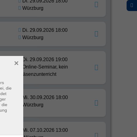
Di. 29.09.2026 18:00
Würzburg
Di. 29.09.2026 18:00
Würzburg
ie
Di. 29.09.2026 19:00
×
Online-Seminar, kein
ot
Präsenzunterricht
rs
ei, die
ndet
Mi. 30.09.2026 18:00
ger
 die
Würzburg
dung
re:
Mi. 07.10.2026 13:00