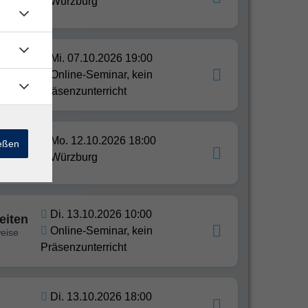
Würzburg
Mi. 07.10.2026 19:00
g
Online-Seminar, kein
 Co.
Präsenzunterricht
Mo. 12.10.2026 18:00
ießen
Würzburg
Di. 13.10.2026 10:00
Zeiten
Online-Seminar, kein
weise
Präsenzunterricht
Di. 13.10.2026 18:00