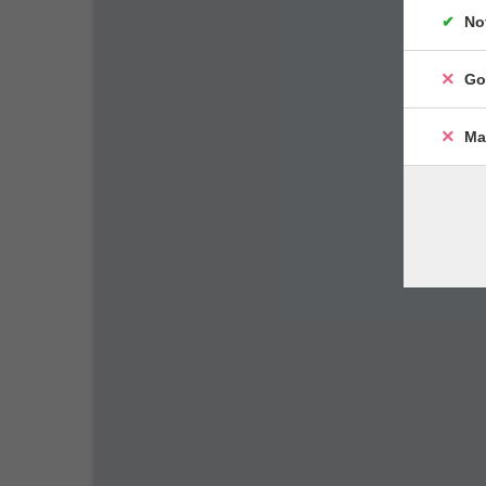
No
Go
Ma