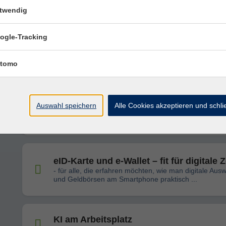
Windows und Textverarbeitung
twendig
ogle-Tracking
Chatbots in der praktischen Anwendun
Workshop: Anhand praktischen Beispielen ChatGPT &
tomo
selbst ausprobieren.
Einführung in die Erstellung von
Auswahl speichern
Alle Cookies akzeptieren und schl
Internetseiten
mit HTML und CSS
eID-Karte und e-Wallet – fit für digitale 
- für alle, die erfahren möchten, wie man digitale Aus
und Geldbörsen am Smartphone praktisch ...
KI am Arbeitsplatz