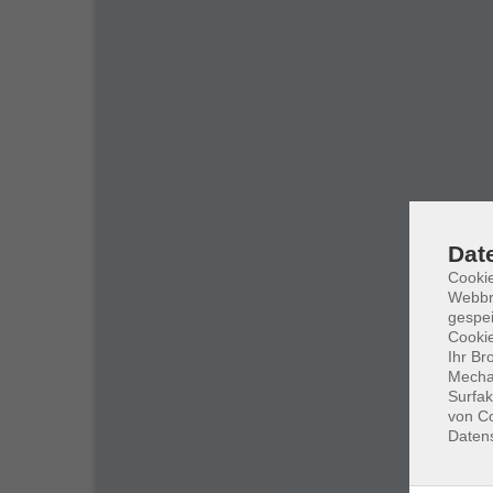
Dat
Cookie
Webbr
gespei
Cookie
Ihr Br
Mechan
Surfak
von Co
Daten