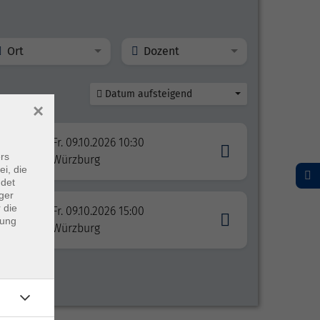
Ort
Dozent
Datum aufsteigend
×
Fr. 09.10.2026 10:30
rs
Würzburg
ei, die
ndet
ger
 die
Fr. 09.10.2026 15:00
dung
Würzburg