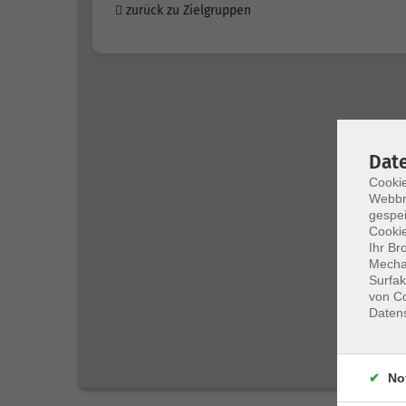
zurück zu Zielgruppen
Dat
Cookie
Webbr
gespei
Cookie
Ihr Br
Mechan
Surfak
von Co
Daten
No