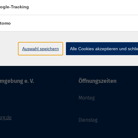
ogle-Tracking
tomo
Impressum
AGBs
Datenschutzerklärung
Barriere
Auswahl speichern
Alle Cookies akzeptieren und schl
mgebung e. V.
Öffnungszeiten
Montag
rg.de
Dienstag