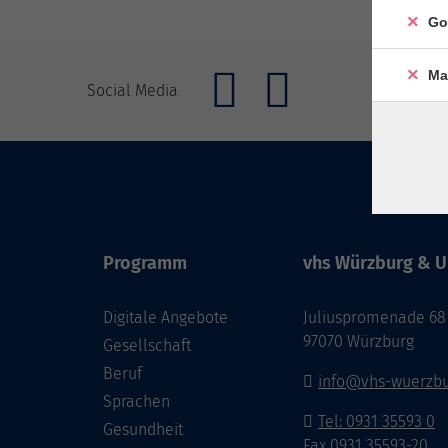
Go
Ma
Social Media
Programm
vhs Würzburg & U
Digitale Angebote
Juliuspromenade 68
97070 Würzburg
Gesellschaft
Beruf
info@vhs-wuerzbu
Sprachen
Tel: 0931 35593 0
Gesundheit
Fax 0931 35593-20