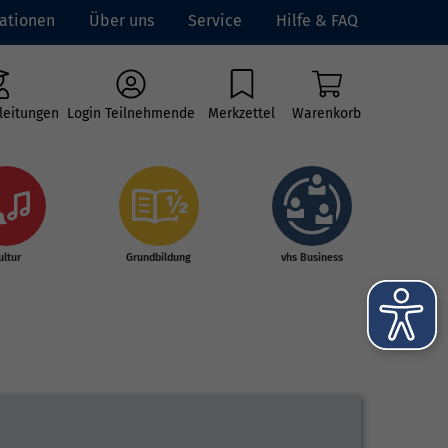
ationen
Über uns
Service
Hilfe & FAQ
leitungen
Login Teilnehmende
Merkzettel
Warenkorb
ultur
Grundbildung
vhs Business