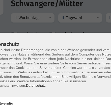
Schwangere/Mütter
Wochentage
Tageszeit
nur buchbare
nur beginnende
enschutz
s sind kleine Datenmengen, die von einer Website gesendet und vom
Yoga in der Schwangerschaft
owser des Nutzers während des Surfens auf dem Computer des Nutze
chert werden. Ihr Browser speichert jede Nachricht in einer kleinen Dat
 genannt wird. Wenn Sie eine weitere Seite vom Server anfordern, se
owser das Cookie an den Server zurück. Cookies wurden als zuverlässi
ismus für Websites entwickelt, um sich Informationen zu merken oder
Yoga in der Schwangerschaft
tivitäten des Benutzers aufzuzeichnen. Bitte willigen Sie in die Verwen
okies ein. Weitere Informationen finden Sie in unseren
schutzhinweisen.
Datenschutz
twendig