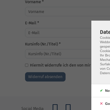
Vorname *
E-Mail *
Dat
Cookie
Webbr
Kursinfo (Nr./Titel) *
gespei
Cookie
Ihr Br
Mechan
Surfak
Hiermit widerrufe ich den von mir abgeschlo
von Co
Daten
Widerruf absenden
No
Go
Social Media