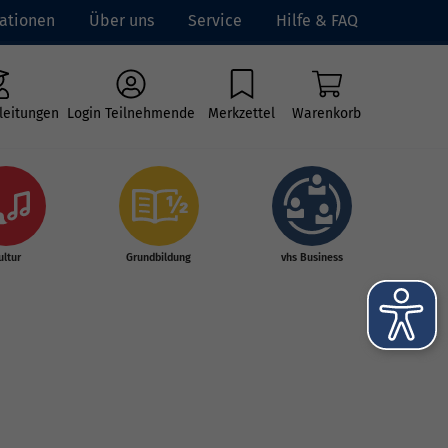
ationen
Über uns
Service
Hilfe & FAQ
leitungen
Login Teilnehmende
Merkzettel
Warenkorb
ultur
Grundbildung
vhs Business