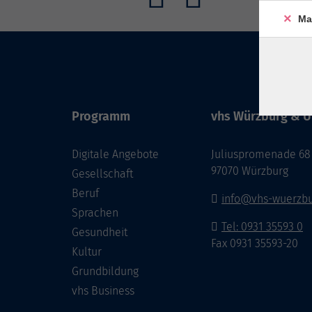
Ma
Programm
vhs Würzburg & U
Digitale Angebote
Juliuspromenade 68
97070 Würzburg
Gesellschaft
Beruf
info@vhs-wuerzbu
Sprachen
Tel: 0931 35593 0
Gesundheit
Fax 0931 35593-20
Kultur
Grundbildung
vhs Business