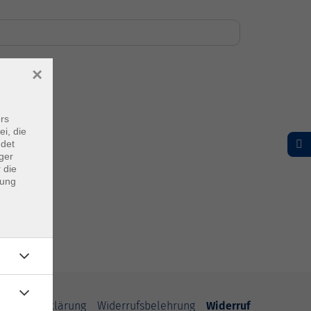
×
rs
ei, die
ndet
ger
 die
dung
freiheitserklärung
Widerrufsbelehrung
Widerruf