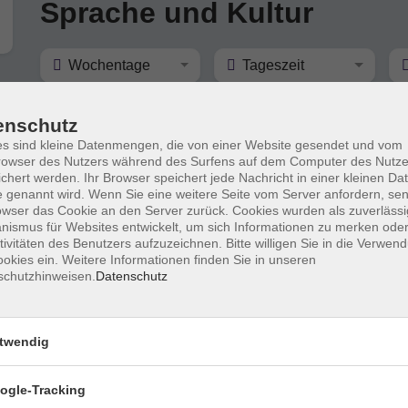
Sprache und Kultur
Wochentage
Tageszeit
enschutz
nur buchbare
nur beginnende
s sind kleine Datenmengen, die von einer Website gesendet und vom
owser des Nutzers während des Surfens auf dem Computer des Nutze
chert werden. Ihr Browser speichert jede Nachricht in einer kleinen Dat
Altgriechisch entdecken – eine
 genannt wird. Wenn Sie eine weitere Seite vom Server anfordern, se
Liebeserklärung
owser das Cookie an den Server zurück. Cookies wurden als zuverlässi
für ältere Neugierige
ismus für Websites entwickelt, um sich Informationen zu merken oder
tivitäten des Benutzers aufzuzeichnen. Bitte willigen Sie in die Verwen
okies ein. Weitere Informationen finden Sie in unseren
schutzhinweisen.
Datenschutz
twendig
ogle-Tracking