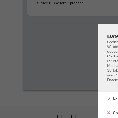
zurück zu Weitere Sprachen
Dat
Cookie
Webbr
gespei
Cookie
Ihr Br
Mechan
Surfak
von Co
Daten
No
Go