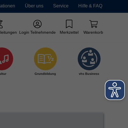
mationen
Über uns
Service
Hilfe & FAQ
leitungen
Login Teilnehmende
Merkzettel
Warenkorb
ltur
Grundbildung
vhs Business