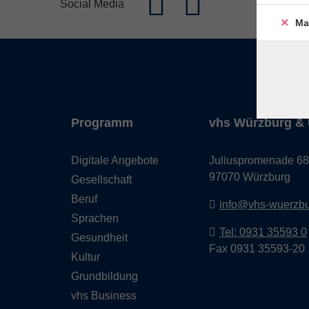
Social Media
Ma
Programm
vhs Würzburg & 
Digitale Angebote
Juliuspromenade 68
97070 Würzburg
Gesellschaft
Beruf
info@vhs-wuerzbu
Sprachen
Tel: 0931 35593 0
Gesundheit
Fax 0931 35593-20
Kultur
Grundbildung
vhs Business