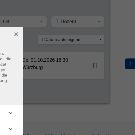
Ort
Dozent
×
Datum aufsteigend
rs
ei, die
Do. 01.10.2026 16:30
ndet
Würzburg
ger
 die
dung