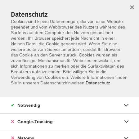
×
Datenschutz
Cookies sind kleine Datenmengen, die von einer Website
gesendet und vom Webbrowser des Nutzers während des
Surfens auf dem Computer des Nutzers gespeichert
Skip to main content
werden. Ihr Browser speichert jede Nachricht in einer
kleinen Datei, die Cookie genannt wird. Wenn Sie eine
weitere Seite vom Server anfordern, sendet Ihr Browser
das Cookie an den Server zurück. Cookies wurden als
zuverlässiger Mechanismus für Websites entwickelt, um
sich Informationen zu merken oder die Surfaktivitäten des
Benutzers aufzuzeichnen. Bitte willigen Sie in die
Verwendung von Cookies ein. Weitere Informationen finden
Sie in unseren Datenschutzhinweisen.
Datenschutz
5 Kurse
Notwendig
zurück zu Weitere Sprachen
Kurse nach Themen
Google-Tracking
A1 Grundstufe 1
3
Matomo