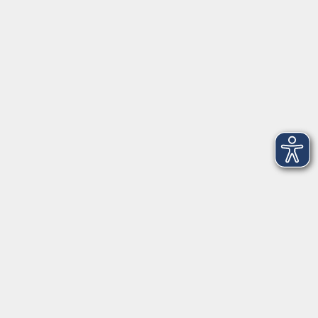
97070 Würzburg
info@vhs-wuerzburg.de
Tel: 0931 35593 0
Fax 0931 35593-20
Öffnungszeiten
Montag
09:00 - 12:30 Uhr
13:00 - 16:30 Uhr
Dienstag
10:00 - 12:30 Uhr
13:00 - 16:30 Uhr
Mittwoch
09:00 - 12:30 Uhr
13:00 - 16:30 Uhr