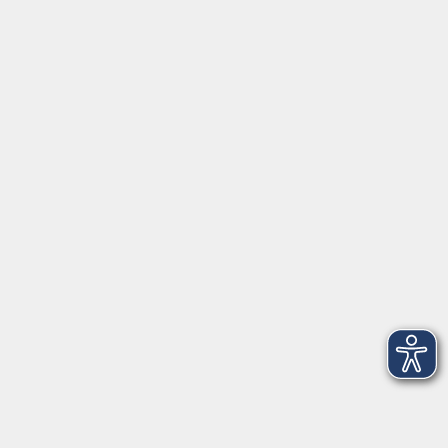
Beruf
Sprachen
Gesundheit
Kultur
Grundbildung
vhs Business
vhs Würzburg & Umgebung e. V.
Juliuspromenade 68
97070 Würzburg
info@vhs-wuerzburg.de
Tel: 0931 35593 0
Fax 0931 35593-20