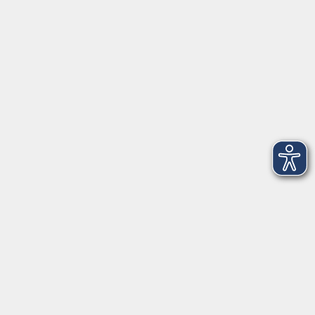
Tel: 0931 35593 0
Fax 0931 35593-20
Öffnungszeiten
Montag
09:00 - 12:30 Uhr
13:00 - 16:30 Uhr
Dienstag
10:00 - 12:30 Uhr
13:00 - 16:30 Uhr
Mittwoch
09:00 - 12:30 Uhr
13:00 - 16:30 Uhr
Donnerstag
09:00 - 12:30 Uhr
Freitag
09:00 - 13:30 Uhr