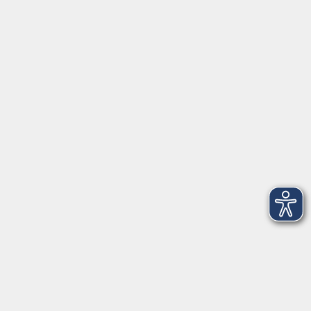
Fr. 25.09.2026 17:30
Online-Seminar, kein Präsenzunterricht
mehr laden
Impressum
AGBs
Datenschutzerklärung
Barrierefreiheitserklärung
Widerrufsbelehrung
Widerruf