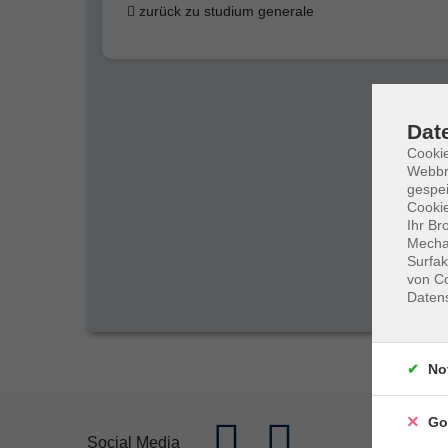
zurück zu studium generale
Dat
Cookie
Webbr
gespei
Cookie
Ihr Br
Mechan
Surfak
von Co
Daten
No
Go
Social Media