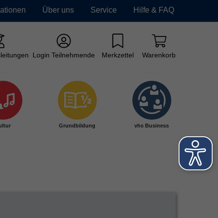
mationen
Über uns
Service
Hilfe & FAQ
leitungen
Login Teilnehmende
Merkzettel
Warenkorb
ltur
Grundbildung
vhs Business