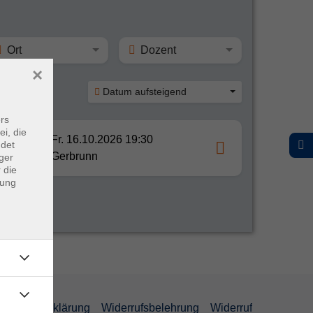
Ort
Dozent
×
Datum aufsteigend
rs
ei, die
Fr. 16.10.2026 19:30
ndet
Gerbrunn
ger
 die
dung
efreiheitserklärung
Widerrufsbelehrung
Widerruf