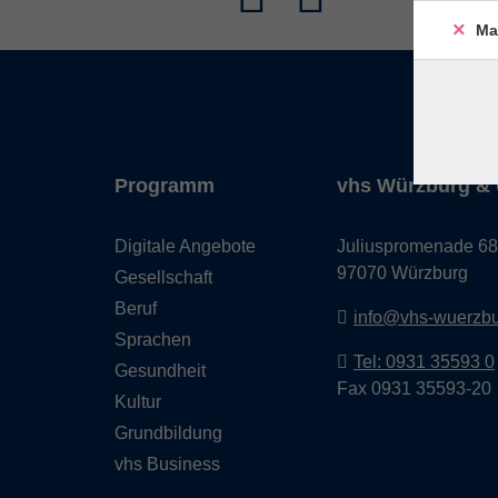
Ma
Programm
vhs Würzburg & 
Digitale Angebote
Juliuspromenade 68
97070 Würzburg
Gesellschaft
Beruf
info@vhs-wuerzbu
Sprachen
Tel: 0931 35593 0
Gesundheit
Fax 0931 35593-20
Kultur
Grundbildung
vhs Business