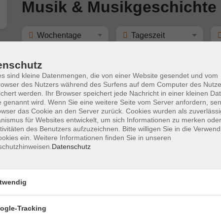
Musik & Musikgeschichte
Wochentage
Tageszeit
enschutz
nur buchbare
nur beginnende
s sind kleine Datenmengen, die von einer Website gesendet und vom
owser des Nutzers während des Surfens auf dem Computer des Nutze
chert werden. Ihr Browser speichert jede Nachricht in einer kleinen Dat
Operneinführung:
 genannt wird. Wenn Sie eine weitere Seite vom Server anfordern, se
Giuseppe Verdi: Nabucco
owser das Cookie an den Server zurück. Cookies wurden als zuverlässi
ismus für Websites entwickelt, um sich Informationen zu merken oder
tivitäten des Benutzers aufzuzeichnen. Bitte willigen Sie in die Verwen
okies ein. Weitere Informationen finden Sie in unseren
schutzhinweisen.
Datenschutz
twendig
ogle-Tracking
Impressum
AGBs
Datenschutzerklärung
Barrier