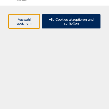
A 2: Grundstufe 2
1
B 1: Mittelstufe 1
6
B 2: Mittelstufe 2
12
Auswahl
Alle Cookies akzeptieren und
speichern
schließen
B1+
3
BAMF-Kurse
1
C 1: Aufbaustufe 1
1
C 2: Aufbaustufe 2
1
Deutsch für den Beruf (BAMF)
2
Einbürgerung
2
Sprachprüfungen
7
Deutsch als Zweit- und
Fremdsprache
Ergebnisse filtern