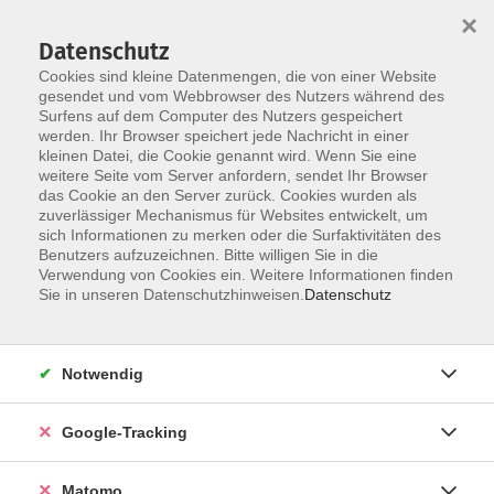
×
Datenschutz
Cookies sind kleine Datenmengen, die von einer Website
gesendet und vom Webbrowser des Nutzers während des
Surfens auf dem Computer des Nutzers gespeichert
Skip to main content
werden. Ihr Browser speichert jede Nachricht in einer
kleinen Datei, die Cookie genannt wird. Wenn Sie eine
weitere Seite vom Server anfordern, sendet Ihr Browser
das Cookie an den Server zurück. Cookies wurden als
zuverlässiger Mechanismus für Websites entwickelt, um
sich Informationen zu merken oder die Surfaktivitäten des
Benutzers aufzuzeichnen. Bitte willigen Sie in die
Verwendung von Cookies ein. Weitere Informationen finden
Sie in unseren Datenschutzhinweisen.
Datenschutz
23 Kurse
Notwendig
zurück zu Sprachen
Kurse nach Themen
Google-Tracking
A 1: Grundstufe 1
1
Matomo