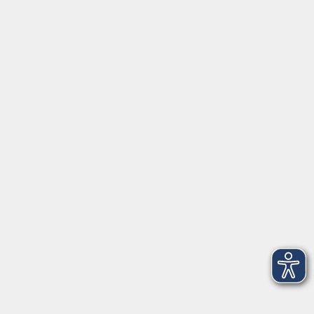
Impressum
AGBs
Datenschutzerklärung
Barrierefreiheitserklärung
Widerrufsbelehrung
Widerruf
Programm
Digitale Angebote
Gesellschaft
Beruf
Sprachen
Gesundheit