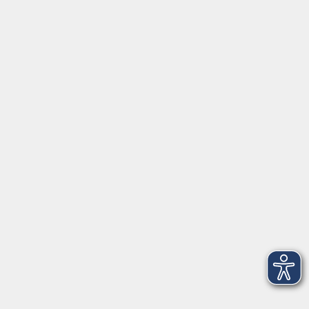
Digitale Angebote
Gesellschaft
Beruf
Sprachen
Gesundheit
Kultur
Grundbildung
vhs Business
vhs Würzburg & Umgebung e. V.
Juliuspromenade 68
97070 Würzburg
info@vhs-wuerzburg.de