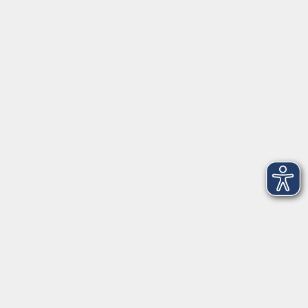
vhs Würzburg & Umgebung e. V.
Juliuspromenade 68
97070 Würzburg
info@vhs-wuerzburg.de
Tel: 0931 35593 0
Fax 0931 35593-20
Öffnungszeiten
Montag
09:00 - 12:30 Uhr
13:00 - 16:30 Uhr