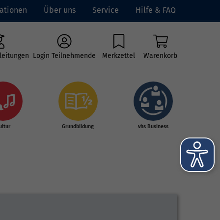
ationen
Über uns
Service
Hilfe & FAQ
leitungen
Login Teilnehmende
Merkzettel
Warenkorb
ultur
Grundbildung
vhs Business