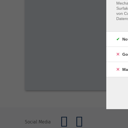
Mechan
Surfak
von Co
Daten
No
Go
Ma
Social Media