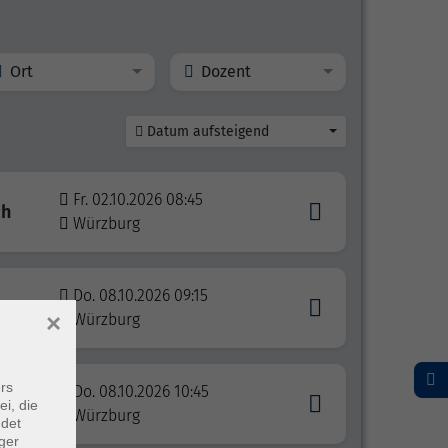
Ort
Dozent
Datum aufsteigend
Fr. 02.10.2026 08:45
ch
Würzburg
Do. 08.10.2026 09:15
×
Würzburg
rs
Do. 08.10.2026 10:45
ei, die
Würzburg
ndet
ger