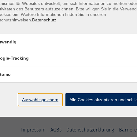
ismus für Websites entwickelt, um sich Informationen zu merken oder
tivitäten des Benutzers aufzuzeichnen. Bitte willigen Sie in die Verwen
okies ein. Weitere Informationen finden Sie in unseren
Online-Kurs: telc Deutsch B2
schutzhinweisen.
Datenschutz
Prüfungsvorbereitung
twendig
Online-Kurs: telc Deutsch B2
ogle-Tracking
Prüfungsvorbereitung
tomo
Auswahl speichern
Alle Cookies akzeptieren und schl
Impressum
AGBs
Datenschutzerklärung
Barriere