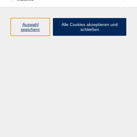
www.vhs-wuerzburg.info
bzw.
www.vhs-wuerzburg.de
sowie für ggf. unter diesen Domainen veröffentliche
Subdomains.
Auswahl
Alle Cookies akzeptieren und
speichern
schließen
Stand der Vereinbarkeit mit den
Anforderungen der BITV
Diese Webseite und ihre Subdomains sind mit dem
Behindertengleichstellungsgesetz (BGG) und der
Barrierefreie-Informationstechnik-Verordnung (BITV)
weitgehend vereinbar.
Eye-Able Assist
Die Barrierefreiheit dieser Internetseite wird unterstützt
durch die Eye-Able® Assistenzsoftware. Mit über 25
Funktionen wie Kontrastmodi, Screenreader, adaptiver