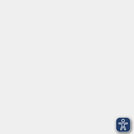
Digitale Angebote
Gesellschaft
Beruf
Sprachen
Gesundheit
Kultur
Grundbildung
vhs Business
vhs Würzburg & Umgebung e. V.
Juliuspromenade 68
97070 Würzburg
info@vhs-wuerzburg.de