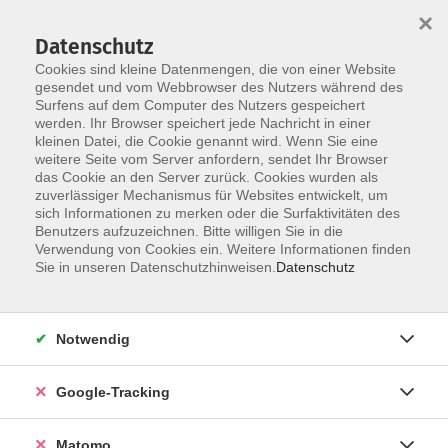
×
Datenschutz
Cookies sind kleine Datenmengen, die von einer Website
gesendet und vom Webbrowser des Nutzers während des
Surfens auf dem Computer des Nutzers gespeichert
Skip to main content
You are here:
werden. Ihr Browser speichert jede Nachricht in einer
Barrierefreiheitserklärung
kleinen Datei, die Cookie genannt wird. Wenn Sie eine
weitere Seite vom Server anfordern, sendet Ihr Browser
das Cookie an den Server zurück. Cookies wurden als
Erklärung zur Barrierefreiheit
zuverlässiger Mechanismus für Websites entwickelt, um
sich Informationen zu merken oder die Surfaktivitäten des
Benutzers aufzuzeichnen. Bitte willigen Sie in die
Verwendung von Cookies ein. Weitere Informationen finden
Die vhs Würzburg & Umgebung e. V. ist bemüht, die
Sie in unseren Datenschutzhinweisen.
Datenschutz
Internetseiten *.vhs-wuerzburg.info bzw. *.vhs-
wuerzburg.de barrierefrei zugänglich zu machen.
Rechtsgrundlage sind das
Notwendig
Behindertengleichstellungsgesetz (BGG) und die
Barrierefreie Informationstechnik-Verordnung (BITV) in
Google-Tracking
ihrer jeweils gültigen Fassung.
Diese Erklärung zur Barrierefreiheit gilt für die Webseite
Matomo