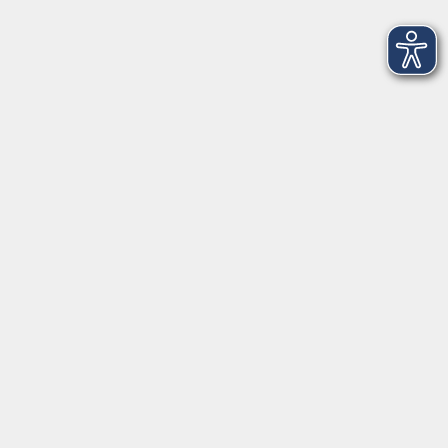
vhs Würzburg & Umgebung e. V.
Juliuspromenade 68
97070 Würzburg
info@vhs-wuerzburg.de
Tel: 0931 35593 0
Fax 0931 35593-20
Öffnungszeiten
Montag
09:00 - 12:30 Uhr
13:00 - 16:30 Uhr
Dienstag
10:00 - 12:30 Uhr