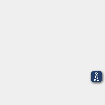
Impressum
AGBs
Datenschutzerklärung
Barrierefreiheitserklärung
Widerrufsbelehrung
Widerruf
Programm