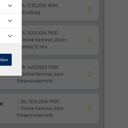
e aus
Di. 13.10.2026 18:00
Würzburg
Di. 13.10.2026 19:00
n -
Online-Seminar, Zoom-
Meeting 12 neu
ießen
Mi. 14.10.2026 19:00
Online-Seminar, kein
Präsenzunterricht
Do. 15.10.2026 19:00
on
Online-Seminar, kein
.
Präsenzunterricht