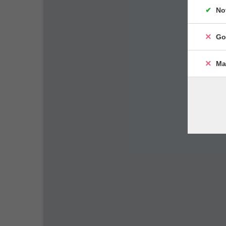
No
Go
Ma