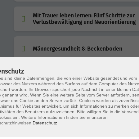
Mit Trauer leben lernen: Fünf Schritte zur
Verlustbewältigung und Neuorientierung
Männergesundheit & Beckenboden
enschutz
s sind kleine Datenmengen, die von einer Website gesendet und vom
Zucker im Alltag - weniger ist mehr - Vort
owser des Nutzers während des Surfens auf dem Computer des Nutze
chert werden. Ihr Browser speichert jede Nachricht in einer kleinen Dat
 genannt wird. Wenn Sie eine weitere Seite vom Server anfordern, se
owser das Cookie an den Server zurück. Cookies wurden als zuverlässi
ismus für Websites entwickelt, um sich Informationen zu merken oder
Moderne Therapiemöglichkeiten bei
tivitäten des Benutzers aufzuzeichnen. Bitte willigen Sie in die Verwen
Gelenkschmerzen
okies ein. Weitere Informationen finden Sie in unseren
schutzhinweisen.
Datenschutz
- ein Infoabend des Klinikums Würzburg Mitte