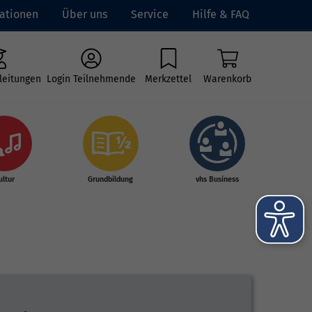
ationen
Über uns
Service
Hilfe & FAQ
leitungen
Login Teilnehmende
Merkzettel
Warenkorb
ultur
Grundbildung
vhs Business