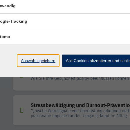
Leben ist mehr als funktionieren - Impuls
twendig
der Positiven Psychologie (Teil 1)
ogle-Tracking
Online-Kurs: Die Kunst, gelassen zu bleibe
tomo
Wie Du Herausforderungen meisterst und
Sorgen schrumpfen lässt
Auswahl speichern
Alle Cookies akzeptieren und schl
Übergewicht und Bluthochdruck
Wie Sie Ihre Gesundheit positiv beeinflussen können
Stressbewältigung und Burnout-Präventi
Typische Warnsignale von Überlastung erkennen und
praxisnahe Impulse für den Umgang damit im Alltag ..