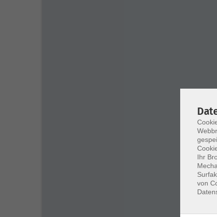
Dat
Cookie
Webbr
gespei
Cookie
Ihr Br
Mechan
Surfak
von Co
Daten