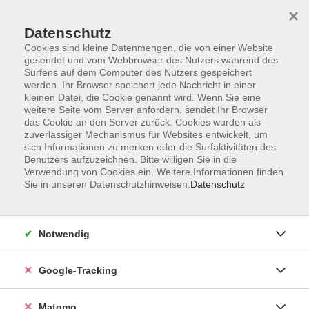
×
Datenschutz
Cookies sind kleine Datenmengen, die von einer Website
gesendet und vom Webbrowser des Nutzers während des
Surfens auf dem Computer des Nutzers gespeichert
Skip to main content
werden. Ihr Browser speichert jede Nachricht in einer
kleinen Datei, die Cookie genannt wird. Wenn Sie eine
weitere Seite vom Server anfordern, sendet Ihr Browser
das Cookie an den Server zurück. Cookies wurden als
zuverlässiger Mechanismus für Websites entwickelt, um
sich Informationen zu merken oder die Surfaktivitäten des
Benutzers aufzuzeichnen. Bitte willigen Sie in die
Verwendung von Cookies ein. Weitere Informationen finden
Sie in unseren Datenschutzhinweisen.
Datenschutz
29 Kurse
Notwendig
zurück zu Kunsthandwerk & Do It Yourself
Kurse nach Themen
Google-Tracking
Mode & Schnittzeichenkurse
8
Matomo