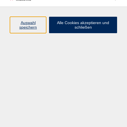
Nähen & Schneidern
17
Wolle & Garn
12
Auswahl
Alle Cookies akzeptieren und
speichern
schließen
Mode & textiles Gestalten
Ergebnisse filtern
Nähen für Fortgeschrittene: Passform,
Technik & Feinschliff
Di. 15.09.2026 18:00
Würzburg
Aufbaukurs Nähführerschein -
Fortgeschrittene