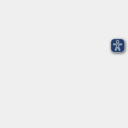
Widerrufsbelehrung
Widerruf
Programm
Digitale Angebote
Gesellschaft
Beruf
Sprachen
Gesundheit
Kultur
Grundbildung
vhs Business