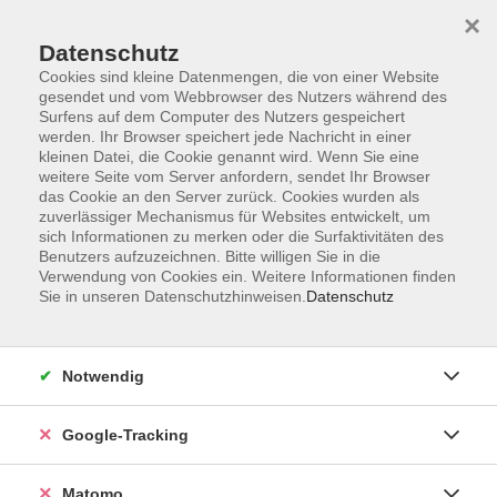
×
Datenschutz
Cookies sind kleine Datenmengen, die von einer Website
gesendet und vom Webbrowser des Nutzers während des
Surfens auf dem Computer des Nutzers gespeichert
Skip to main content
werden. Ihr Browser speichert jede Nachricht in einer
kleinen Datei, die Cookie genannt wird. Wenn Sie eine
weitere Seite vom Server anfordern, sendet Ihr Browser
Der Kurs konnte nicht gefunden werden.
das Cookie an den Server zurück. Cookies wurden als
zuverlässiger Mechanismus für Websites entwickelt, um
sich Informationen zu merken oder die Surfaktivitäten des
Benutzers aufzuzeichnen. Bitte willigen Sie in die
Verwendung von Cookies ein. Weitere Informationen finden
Sie in unseren Datenschutzhinweisen.
Datenschutz
Impressum
AGBs
Datenschutzerklärung
Notwendig
Barrierefreiheitserklärung
Widerrufsbelehrung
Google-Tracking
Widerruf
Matomo