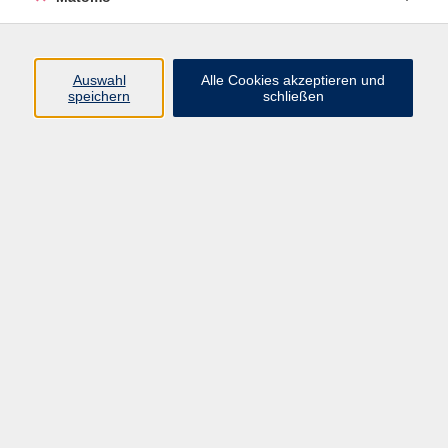
Programm
Auswahl
Alle Cookies akzeptieren und
speichern
schließen
Digitale Angebote
Gesellschaft
Beruf
Sprachen
Gesundheit
Kultur
Grundbildung
vhs Business
vhs Würzburg & Umgebung e. V.