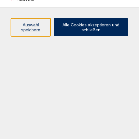
Vorträge
Ergebnisse filtern
Auswahl
Alle Cookies akzeptieren und
speichern
schließen
"Auf Weihnachten zu..."
Sa. 05.12.2026 19:00
Güntersleben
Philosophische Lesung im Advent - ein
Überraschungspräsent
Di. 08.12.2026 18:00
Würzburg