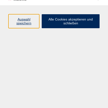
die Warteliste fallen keine Gebühren an.
Eine Warteliste bzw. die Wartelistenbuchung erkennen Sie
am Statussymbol beim Kurs und dem Hinweis "Warteliste
Auswahl
Alle Cookies akzeptieren und
speichern
schließen
möglich".
Impressum
AGBs
Datenschutzerklärung
Barrierefreiheitserklärung
Widerrufsbelehrung
Widerruf
Programm