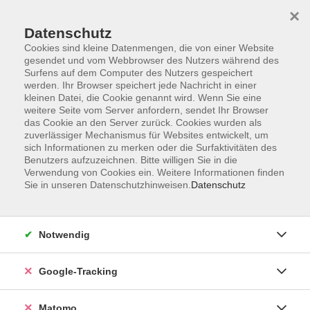
×
Datenschutz
Cookies sind kleine Datenmengen, die von einer Website
gesendet und vom Webbrowser des Nutzers während des
Surfens auf dem Computer des Nutzers gespeichert
Skip to main content
You are here:
werden. Ihr Browser speichert jede Nachricht in einer
Hilfe & FAQ
Hilfe, mein Kurs ist voll!
kleinen Datei, die Cookie genannt wird. Wenn Sie eine
weitere Seite vom Server anfordern, sendet Ihr Browser
das Cookie an den Server zurück. Cookies wurden als
zuverlässiger Mechanismus für Websites entwickelt, um
Hilfe, mein Kurs ist voll
sich Informationen zu merken oder die Surfaktivitäten des
Benutzers aufzuzeichnen. Bitte willigen Sie in die
Verwendung von Cookies ein. Weitere Informationen finden
Mit der Wartelistenbuchung haben Sie die Chance, trotz
Sie in unseren Datenschutzhinweisen.
Datenschutz
ausgebuchtem Kursangebot, einen Platz zu erhalten:
durch das Nachrücken bei Ausfällen anderer
Teilnehmenden oder durch ein Zusatzangebot aufgrund
Notwendig
der hohen Nachfrage.
Sollte Ihr Wunschkurs eine Warteliste anbieten, nutzen Sie
Google-Tracking
die unverbindliche Anmeldung. Wir informieren Sie, sobald
ein Platz frei wird oder ein Zusatzkurs angeboten wird. Für
Matomo