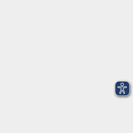
Tel: 0931 35593 0
Fax 0931 35593-20
Öffnungszeiten
Montag
09:00 - 12:30 Uhr
13:00 - 16:30 Uhr
Dienstag
10:00 - 12:30 Uhr
13:00 - 16:30 Uhr
Mittwoch
09:00 - 12:30 Uhr
13:00 - 16:30 Uhr
Donnerstag
09:00 - 12:30 Uhr