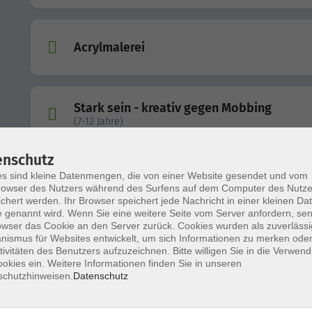
Acrylmalerei
Stark sein - kreativ gegen Mobbing
(7-12 Jahre)
enschutz
s sind kleine Datenmengen, die von einer Website gesendet und vom
Japanische Aquarellmalerei und Sumi-e
owser des Nutzers während des Surfens auf dem Computer des Nutze
chert werden. Ihr Browser speichert jede Nachricht in einer kleinen Dat
 genannt wird. Wenn Sie eine weitere Seite vom Server anfordern, se
owser das Cookie an den Server zurück. Cookies wurden als zuverlässi
ismus für Websites entwickelt, um sich Informationen zu merken oder
Keramik: Offene Werkstatt
tivitäten des Benutzers aufzuzeichnen. Bitte willigen Sie in die Verwen
okies ein. Weitere Informationen finden Sie in unseren
schutzhinweisen.
Datenschutz
Keramik: Ägyptische Fayence -ein tiefer Bl