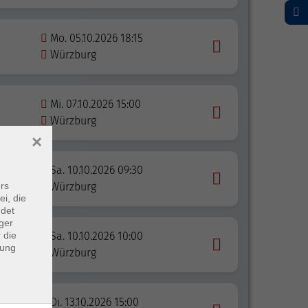
Mo. 05.10.2026 18:15
Würzburg
Mi. 07.10.2026 15:00
Würzburg
×
Sa. 10.10.2026 09:30
rs
Würzburg
ei, die
ndet
ger
 die
Sa. 10.10.2026 10:00
dung
Würzburg
ick in
Di. 13.10.2026 15:00