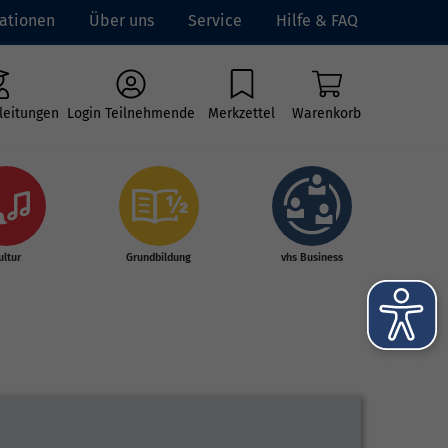
ationen
Über uns
Service
Hilfe & FAQ
leitungen
Login Teilnehmende
Merkzettel
Warenkorb
ultur
Grundbildung
vhs Business