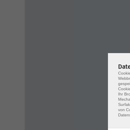
Dat
Cookie
Webbr
gespei
Cookie
Ihr Br
Mechan
Surfak
von Co
Daten