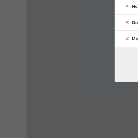
No
Go
Ma