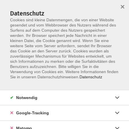
×
Datenschutz
Cookies sind kleine Datenmengen, die von einer Website
gesendet und vom Webbrowser des Nutzers während des
Surfens auf dem Computer des Nutzers gespeichert
Skip to main content
werden. Ihr Browser speichert jede Nachricht in einer
kleinen Datei, die Cookie genannt wird. Wenn Sie eine
weitere Seite vom Server anfordern, sendet Ihr Browser
das Cookie an den Server zurück. Cookies wurden als
zuverlässiger Mechanismus für Websites entwickelt, um
sich Informationen zu merken oder die Surfaktivitäten des
Benutzers aufzuzeichnen. Bitte willigen Sie in die
Verwendung von Cookies ein. Weitere Informationen finden
Sie in unseren Datenschutzhinweisen.
Datenschutz
18 Kurse
Notwendig
zurück zu Beruf & IT-Kenntnisse und -Fähigkeiten
Kurse nach Themen
Google-Tracking
Digitale Bildbearbeitung & Video
17
Matomo