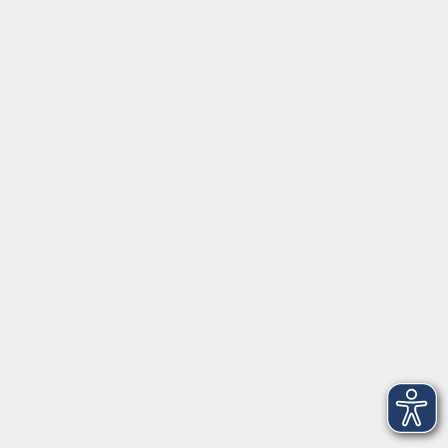
Widerruf
Programm
Digitale Angebote
Gesellschaft
Beruf
Sprachen
Gesundheit
Kultur
Grundbildung
vhs Business