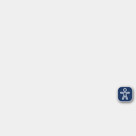
Juliuspromenade 68
97070 Würzburg
info@vhs-wuerzburg.de
Tel: 0931 35593 0
Fax 0931 35593-20
Öffnungszeiten
Montag
09:00 - 12:30 Uhr
13:00 - 16:30 Uhr
Dienstag
10:00 - 12:30 Uhr
13:00 - 16:30 Uhr
Mittwoch
09:00 - 12:30 Uhr