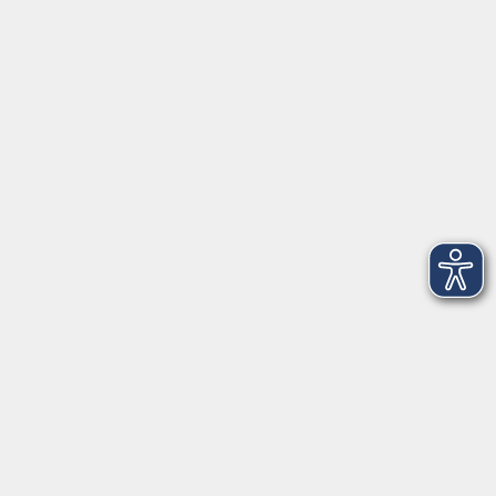
Programm
Digitale Angebote
Gesellschaft
Beruf
Sprachen
Gesundheit
Kultur
Grundbildung
vhs Business
vhs Würzburg & Umgebung e. V.