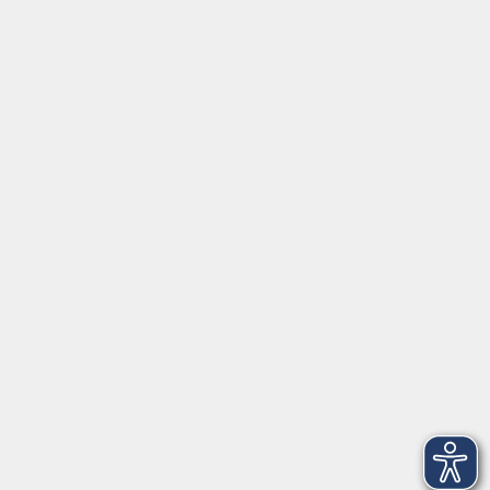
Digitale Angebote
Gesellschaft
Beruf
Sprachen
Gesundheit
Kultur
Grundbildung
vhs Business
vhs Würzburg & Umgebung e. V.
Juliuspromenade 68
97070 Würzburg