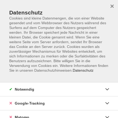
×
Datenschutz
Cookies sind kleine Datenmengen, die von einer Website
gesendet und vom Webbrowser des Nutzers während des
Surfens auf dem Computer des Nutzers gespeichert
Skip to main content
You are here:
werden. Ihr Browser speichert jede Nachricht in einer
Programm
vhs Business
kleinen Datei, die Cookie genannt wird. Wenn Sie eine
weitere Seite vom Server anfordern, sendet Ihr Browser
das Cookie an den Server zurück. Cookies wurden als
vhs Business - Bildung auf
zuverlässiger Mechanismus für Websites entwickelt, um
sich Informationen zu merken oder die Surfaktivitäten des
Bestellung: Wissen schafft
Benutzers aufzuzeichnen. Bitte willigen Sie in die
Verwendung von Cookies ein. Weitere Informationen finden
Lösungen. Bildung bringt weiter.
Sie in unseren Datenschutzhinweisen.
Datenschutz
Weiterbildung aus Überzeugung
Notwendig
Wissensdefizite verursachen Probleme und
beeinträchtigen Arbeitsabläufe.
Google-Tracking
Neues Wissen schafft Lösungen und ermöglicht
Entwicklung, neues Wissen bewegt und eröffnet
Matomo