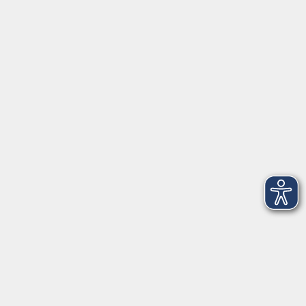
Autogenes Training
Massage
Pilates
Progressive Muskelentspannung
Wirbelsäulengymnastik und
Rückentraining
Wassergymnastik
Yoga
Zumba
sowie
aktuelle Fitnesstrends
und
weitere
gesundheitsorientierte
Bewegungs- und
Entspannungsangebote
Was müssen Sie mitbringen:
Sie haben eine einschlägige und
anerkannte Ausbildung, z.B. für Gymnastik
und Fitness als Physiotherapeutin, -