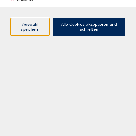
Auswahl
Alle Cookies akzeptieren und
speichern
schließen
Zukunft gestalten! Das neue vhs-Programm
Herbst/Winter 2026/7
Mehr als 1.500 Kurse, Workshops, Vorträge und
Führungen bieten Ihnen den Raum, Neues zu
wagen und Ihre Potenziale voll zu entfalten. Ob