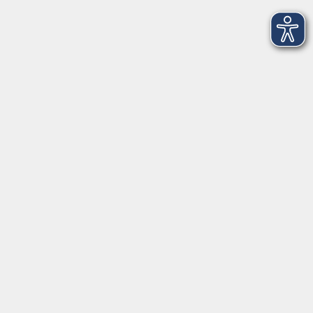
Programm
Digitale Angebote
Gesellschaft
Beruf
Sprachen
Gesundheit
Kultur
Grundbildung
vhs Business
vhs Würzburg & Umgebung e. V.