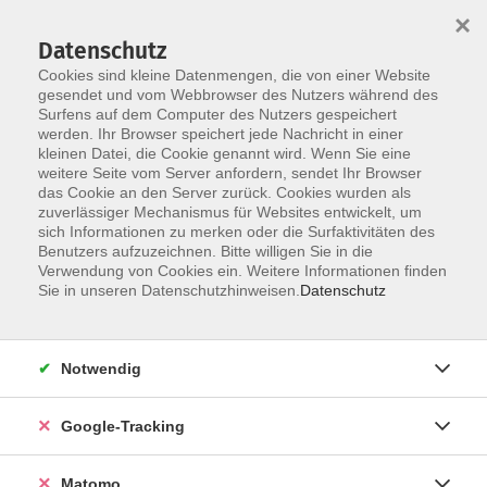
×
Datenschutz
Cookies sind kleine Datenmengen, die von einer Website
gesendet und vom Webbrowser des Nutzers während des
Surfens auf dem Computer des Nutzers gespeichert
Skip to main content
You are here:
werden. Ihr Browser speichert jede Nachricht in einer
junge vhs
kleinen Datei, die Cookie genannt wird. Wenn Sie eine
weitere Seite vom Server anfordern, sendet Ihr Browser
das Cookie an den Server zurück. Cookies wurden als
junge vhs
zuverlässiger Mechanismus für Websites entwickelt, um
sich Informationen zu merken oder die Surfaktivitäten des
Benutzers aufzuzeichnen. Bitte willigen Sie in die
Verwendung von Cookies ein. Weitere Informationen finden
Wenn Ihr zwischen 8 und 18 seid, dann könnt Ihr Euch
Sie in unseren Datenschutzhinweisen.
Datenschutz
durch alle Kurse klicken, die unten angegeben sind. Das
Programm ist für Euch und umfasst kreative Angebote bis
hin zu Kursen, in denen Ihr die Welt erforscht. Hier könnt
Notwendig
Ihr fernab vom Schulalltag etwas ausprobieren, das Euch
schon immer interessiert hat. Anregungen und Tipps für
Google-Tracking
mehr Freude am Lernen sind ebenfalls dabei.
Die Anmeldung kann mit Einverständnis der
Matomo