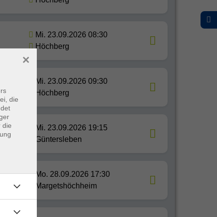
Mi. 23.09.2026 08:30
Höchberg
×
Mi. 23.09.2026 09:30
rs
Höchberg
ei, die
ndet
ger
 die
Mi. 23.09.2026 19:15
dung
Güntersleben
Mo. 28.09.2026 17:30
Margetshöchheim