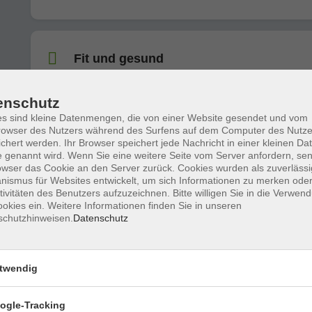
Fit und gesund
enschutz
s sind kleine Datenmengen, die von einer Website gesendet und vom
Fit und gesund
owser des Nutzers während des Surfens auf dem Computer des Nutze
chert werden. Ihr Browser speichert jede Nachricht in einer kleinen Dat
 genannt wird. Wenn Sie eine weitere Seite vom Server anfordern, se
owser das Cookie an den Server zurück. Cookies wurden als zuverlässi
ismus für Websites entwickelt, um sich Informationen zu merken oder
Entspannt, beweglich und vital
tivitäten des Benutzers aufzuzeichnen. Bitte willigen Sie in die Verwen
okies ein. Weitere Informationen finden Sie in unseren
schutzhinweisen.
Datenschutz
Fitnessgymnastik
Einfache Übungen - geeignet auch für Ältere
twendig
ogle-Tracking