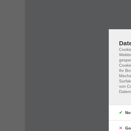
Dat
Cookie
Webbr
gespei
Cookie
Ihr Br
Mechan
Surfak
von Co
Daten
No
Go