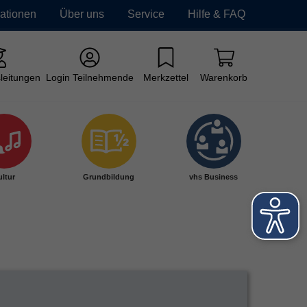
mationen
Über uns
Service
Hilfe & FAQ
leitungen
Login Teilnehmende
Merkzettel
Warenkorb
ltur
Grundbildung
vhs Business