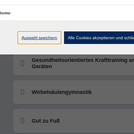
Fitnessgymnastik
Anspruchsvolle Übungen für Fortgeschrittene
tomo
Aktiv und fit - Krafttraining ab 60
Auswahl speichern
Alle Cookies akzeptieren und schl
Gesundheitsorientiertes Krafttraining a
Geräten
Wirbelsäulengymnastik
Gut zu Fuß