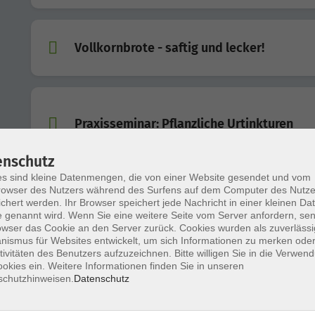
Vollkornbrote - saftig und lecker!
Praxisseminar: Pflanzliche Urtinkturen
enschutz
s sind kleine Datenmengen, die von einer Website gesendet und vom
Gemüse fermentieren – Lebendiges für de
owser des Nutzers während des Surfens auf dem Computer des Nutze
chert werden. Ihr Browser speichert jede Nachricht in einer kleinen Dat
Darm
 genannt wird. Wenn Sie eine weitere Seite vom Server anfordern, se
Darmgesund essen, Immunsystem stärken
owser das Cookie an den Server zurück. Cookies wurden als zuverlässi
ismus für Websites entwickelt, um sich Informationen zu merken oder
tivitäten des Benutzers aufzuzeichnen. Bitte willigen Sie in die Verwen
okies ein. Weitere Informationen finden Sie in unseren
Online-Kurs: Schluss mit Diäten! Wenn Diä
schutzhinweisen.
Datenschutz
nicht funktionieren - was dann?