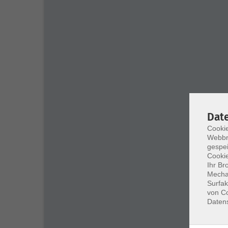
Dat
Cookie
Webbr
gespei
Cookie
Ihr Br
Mechan
Surfak
von Co
Daten