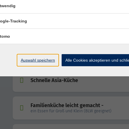
twendig
Nahrungsmittelunverträglichkeiten
ogle-Tracking
Was tun, wenn Blähungen, Durchfall, Völlegefühl oder
Bauchschmerzen zur Last werden?
tomo
Ayurveda - das Wissen vom gesunden Le
Auswahl speichern
Alle Cookies akzeptieren und schl
Schnelle Asia-Küche
Familienküche leicht gemacht -
ein Essen für Groß und Klein (BLW geeignet)