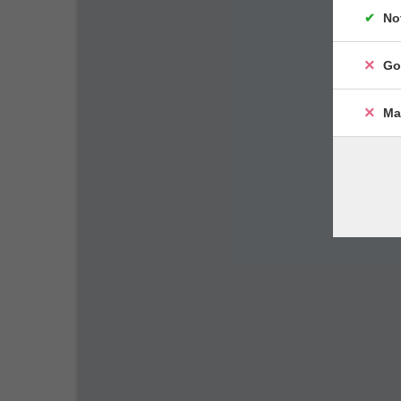
No
Go
Ma