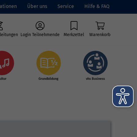
ationen
Über uns
Service
Hilfe & FAQ
leitungen
Login Teilnehmende
Merkzettel
Warenkorb
ultur
Grundbildung
vhs Business