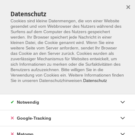
×
Datenschutz
Cookies sind kleine Datenmengen, die von einer Website
gesendet und vom Webbrowser des Nutzers während des
Surfens auf dem Computer des Nutzers gespeichert
Skip to main content
werden. Ihr Browser speichert jede Nachricht in einer
kleinen Datei, die Cookie genannt wird. Wenn Sie eine
weitere Seite vom Server anfordern, sendet Ihr Browser
das Cookie an den Server zurück. Cookies wurden als
zuverlässiger Mechanismus für Websites entwickelt, um
sich Informationen zu merken oder die Surfaktivitäten des
Benutzers aufzuzeichnen. Bitte willigen Sie in die
Verwendung von Cookies ein. Weitere Informationen finden
Sie in unseren Datenschutzhinweisen.
Datenschutz
13 Kurse
Notwendig
zurück zu Musik
Kurse nach Themen
Google-Tracking
Akkordeon
2
Matomo