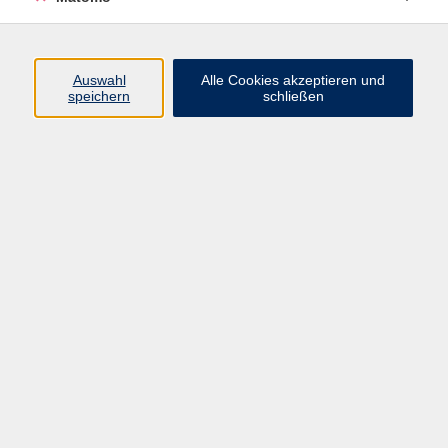
Didgeridoo
2
Flöte
2
Handpan
4
Auswahl
Alle Cookies akzeptieren und
speichern
schließen
Keyboard
1
weitere Instrumente
Ergebnisse filtern
Klassische Musik gemeinsam gespielt
Di. 06.10.2026 13:30
Würzburg