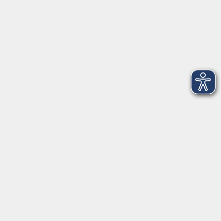
vhs Business
vhs Würzburg & Umgebung e. V.
Juliuspromenade 68
97070 Würzburg
info@vhs-wuerzburg.de
Tel: 0931 35593 0
Fax 0931 35593-20
Öffnungszeiten
Montag
09:00 - 12:30 Uhr