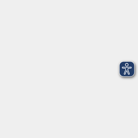
vhs Business
vhs Würzburg & Umgebung e. V.
Juliuspromenade 68
97070 Würzburg
info@vhs-wuerzburg.de
Tel: 0931 35593 0
Fax 0931 35593-20
Öffnungszeiten
Montag
09:00 - 12:30 Uhr
13:00 - 16:30 Uhr