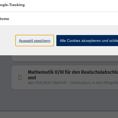
Intensivkurs in den Osterferien
ogle-Tracking
tomo
Englisch für den Realschulabschluss
in den Osterferien
Auswahl speichern
Alle Cookies akzeptieren und schl
Englisch für den Realschulabschluss
in den Pfingstferien
Mathematik II/III für den Realschulabschl
und
den FOS/BOS-Übertritt - Intensivkurs in den Pfingstf