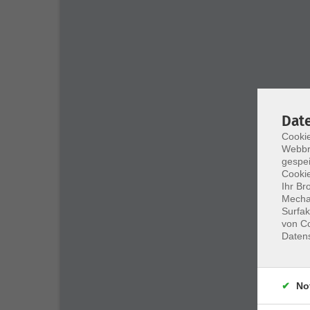
Dat
Cookie
Webbr
gespei
Cookie
Ihr Br
Mechan
Surfak
von Co
Daten
No