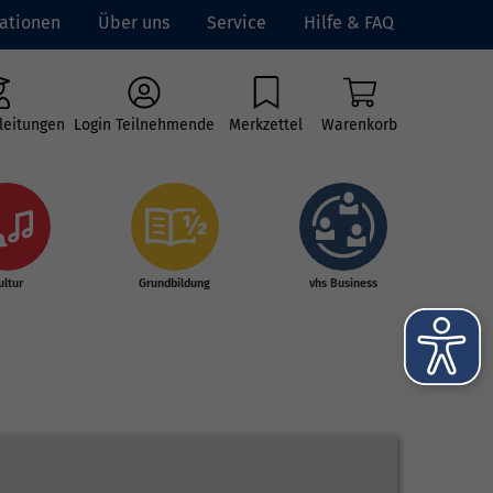
ationen
Über uns
Service
Hilfe & FAQ
leitungen
Login Teilnehmende
Merkzettel
Warenkorb
ultur
Grundbildung
vhs Business