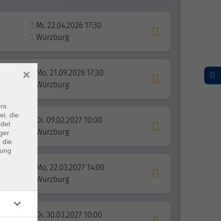
Mi. 22.04.2026 17:30
Würzburg
×
Mo. 21.09.2026 17:30
Würzburg
rs
ei, die
Di. 09.02.2027 10:00
ndet
Würzburg
ger
 die
dung
Mo. 22.03.2027 14:00
Würzburg
Di. 30.03.2027 10:00