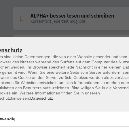
ALPHA+ besser lesen und schreiben
Kurseintritt jederzeit möglich!
Latein: Vorbereitung auf das Latinum
enschutz
in der Kleingruppe
s sind kleine Datenmengen, die von einer Website gesendet und vom
owser des Nutzers während des Surfens auf dem Computer des Nutze
chert werden. Ihr Browser speichert jede Nachricht in einer kleinen Dat
Englisch Abiturvorbereitung 2027
 genannt wird. Wenn Sie eine weitere Seite vom Server anfordern, se
Intensivkurs in den Faschingsferien
owser das Cookie an den Server zurück. Cookies wurden als zuverlässi
ismus für Websites entwickelt, um sich Informationen zu merken oder
tivitäten des Benutzers aufzuzeichnen. Bitte willigen Sie in die Verwen
okies ein. Weitere Informationen finden Sie in unseren
Mathematik Abiturvorbereitung -
schutzhinweisen.
Datenschutz
Intensivtraining mathematischer Grundlagen
twendig
Englisch Abiturvorbereitung 2027