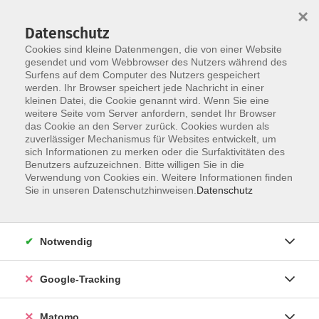
×
Datenschutz
Cookies sind kleine Datenmengen, die von einer Website
gesendet und vom Webbrowser des Nutzers während des
Surfens auf dem Computer des Nutzers gespeichert
Skip to main content
werden. Ihr Browser speichert jede Nachricht in einer
kleinen Datei, die Cookie genannt wird. Wenn Sie eine
weitere Seite vom Server anfordern, sendet Ihr Browser
das Cookie an den Server zurück. Cookies wurden als
zuverlässiger Mechanismus für Websites entwickelt, um
sich Informationen zu merken oder die Surfaktivitäten des
Benutzers aufzuzeichnen. Bitte willigen Sie in die
Verwendung von Cookies ein. Weitere Informationen finden
Sie in unseren Datenschutzhinweisen.
Datenschutz
11 Kurse
Notwendig
zurück zu vhs-Ratgeber
Google-Tracking
Thomas Feist
Fachbereiche Beruf / IT-Kenntnisse
und -Fähigkeiten /
Matomo