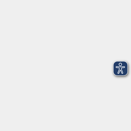
vhs Business
vhs Würzburg & Umgebung e. V.
Juliuspromenade 68
97070 Würzburg
info@vhs-wuerzburg.de
Tel: 0931 35593 0
Fax 0931 35593-20
Öffnungszeiten
Montag
09:00 - 12:30 Uhr