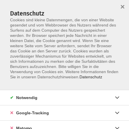
×
Datenschutz
Cookies sind kleine Datenmengen, die von einer Website
gesendet und vom Webbrowser des Nutzers während des
Surfens auf dem Computer des Nutzers gespeichert
Skip to main content
werden. Ihr Browser speichert jede Nachricht in einer
kleinen Datei, die Cookie genannt wird. Wenn Sie eine
weitere Seite vom Server anfordern, sendet Ihr Browser
das Cookie an den Server zurück. Cookies wurden als
zuverlässiger Mechanismus für Websites entwickelt, um
sich Informationen zu merken oder die Surfaktivitäten des
Benutzers aufzuzeichnen. Bitte willigen Sie in die
Verwendung von Cookies ein. Weitere Informationen finden
Sie in unseren Datenschutzhinweisen.
Datenschutz
39 Kurse
Notwendig
zurück zu Kultur
Kurse nach Themen
Google-Tracking
Gesang & Stimme
9
Matomo