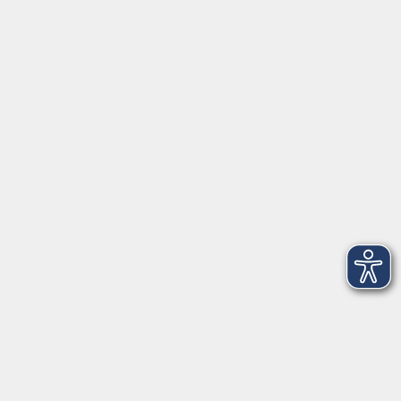
Juliuspromenade 68
97070 Würzburg
info@vhs-wuerzburg.de
Tel: 0931 35593 0
Fax 0931 35593-20
Öffnungszeiten
Montag
09:00 - 12:30 Uhr
13:00 - 16:30 Uhr
Dienstag
10:00 - 12:30 Uhr
13:00 - 16:30 Uhr
Mittwoch
09:00 - 12:30 Uhr
13:00 - 16:30 Uhr