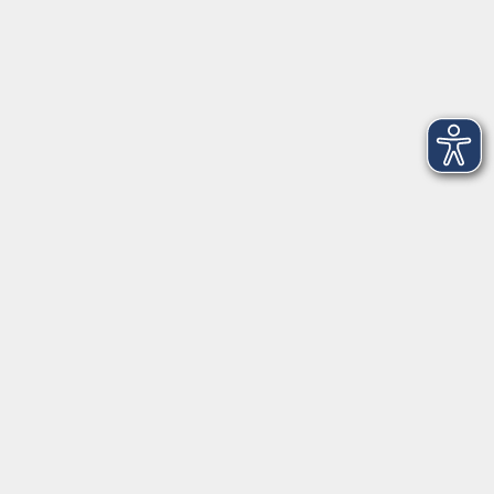
Fax 0931 35593-20
Öffnungszeiten
Montag
09:00 - 12:30 Uhr
13:00 - 16:30 Uhr
Dienstag
10:00 - 12:30 Uhr
13:00 - 16:30 Uhr
Mittwoch
09:00 - 12:30 Uhr
13:00 - 16:30 Uhr
Donnerstag
09:00 - 12:30 Uhr
Freitag
09:00 - 13:30 Uhr