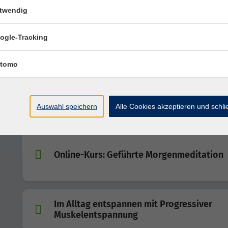
Balance
twendig
ogle-Tracking
Abschalten und Entspannen mit ZENbo®
Balance
tomo
Einführung in die gegenstandslose Medita
Auswahl speichern
Alle Cookies akzeptieren und schl
Online-Kurs: Geführte Morgenmeditation
Im Alltag entspannen mit Progressiver
Muskelentspannung