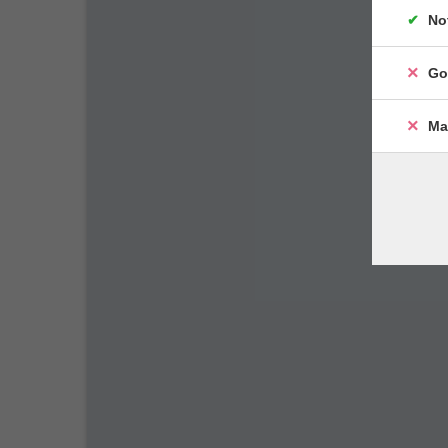
No
Go
Ma