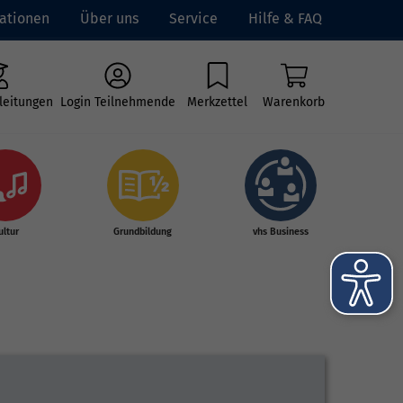
ationen
Über uns
Service
Hilfe & FAQ
leitungen
Login Teilnehmende
Merkzettel
Warenkorb
ultur
Grundbildung
vhs Business