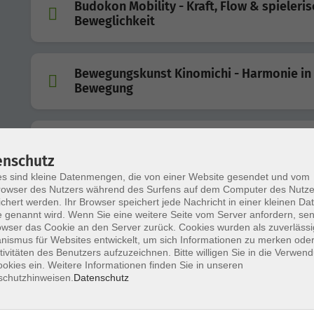
Budokon Mobility - Kraft, Flow & spieleri
Beweglichkeit
Bewegungskunst Kinomichi - Harmonie in
Bewegung
Altstadt trifft Atempause – Ein besondere
enschutz
Stadtspaziergang
s sind kleine Datenmengen, die von einer Website gesendet und vom
owser des Nutzers während des Surfens auf dem Computer des Nutze
chert werden. Ihr Browser speichert jede Nachricht in einer kleinen Dat
 genannt wird. Wenn Sie eine weitere Seite vom Server anfordern, se
owser das Cookie an den Server zurück. Cookies wurden als zuverlässi
Hängemattenwaldbad an der Frankenwar
ismus für Websites entwickelt, um sich Informationen zu merken oder
tivitäten des Benutzers aufzuzeichnen. Bitte willigen Sie in die Verwen
okies ein. Weitere Informationen finden Sie in unseren
schutzhinweisen.
Datenschutz
Abschalten und Entspannen mit ZENbo®