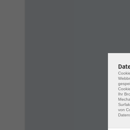
Dat
Cookie
Webbr
gespei
Cookie
Ihr Br
Mechan
Surfak
von Co
Daten