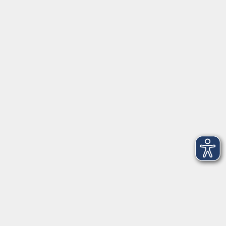
Fr. 25.09.2026 17:00
Online-Seminar, Zoom-Meeting 10 neu
mehr laden
Impressum
AGBs
Datenschutzerklärung
Barrierefreiheitserklärung
Widerrufsbelehrung
Widerruf