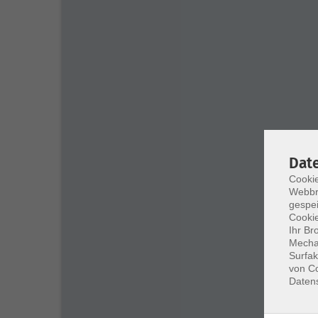
Dat
Cookie
Webbr
gespei
Cookie
Ihr Br
Mechan
Surfak
von Co
Daten