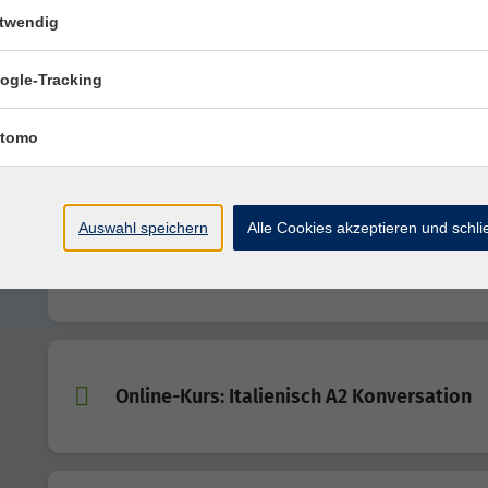
Online-Kurs: Italienisch A2 (ab Lektion 8)
twendig
ogle-Tracking
Online-Kurs: Italienisch A1 für Anfänger u
tomo
Anfängerinnen
Auswahl speichern
Alle Cookies akzeptieren und schl
Online-Kurs: Italienisch A2 (ab Lektion 1)
Online-Kurs: Italienisch A2 Konversation