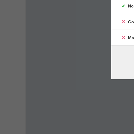
No
Go
Ma