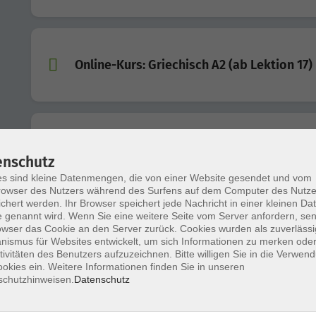
Online-Kurs: Griechisch A2 (ab Lektion 17)
Online-Kurs: Griechisch B2 (ab Lektion 2)
enschutz
s sind kleine Datenmengen, die von einer Website gesendet und vom
owser des Nutzers während des Surfens auf dem Computer des Nutze
chert werden. Ihr Browser speichert jede Nachricht in einer kleinen Dat
 genannt wird. Wenn Sie eine weitere Seite vom Server anfordern, se
owser das Cookie an den Server zurück. Cookies wurden als zuverlässi
Online-Kurs: Griechisch A1 (ab Lektion 9)
ismus für Websites entwickelt, um sich Informationen zu merken oder
tivitäten des Benutzers aufzuzeichnen. Bitte willigen Sie in die Verwen
okies ein. Weitere Informationen finden Sie in unseren
schutzhinweisen.
Datenschutz