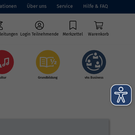
ationen
Über uns
Service
Hilfe & FAQ
leitungen
Login Teilnehmende
Merkzettel
Warenkorb
ultur
Grundbildung
vhs Business