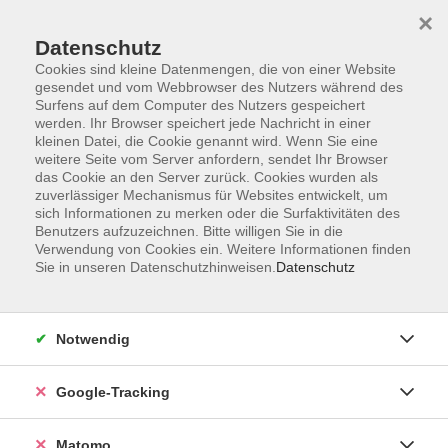
×
Datenschutz
Cookies sind kleine Datenmengen, die von einer Website
gesendet und vom Webbrowser des Nutzers während des
Surfens auf dem Computer des Nutzers gespeichert
Skip to main content
werden. Ihr Browser speichert jede Nachricht in einer
kleinen Datei, die Cookie genannt wird. Wenn Sie eine
weitere Seite vom Server anfordern, sendet Ihr Browser
Der Kurs konnte nicht gefunden werden.
das Cookie an den Server zurück. Cookies wurden als
zuverlässiger Mechanismus für Websites entwickelt, um
sich Informationen zu merken oder die Surfaktivitäten des
Benutzers aufzuzeichnen. Bitte willigen Sie in die
Verwendung von Cookies ein. Weitere Informationen finden
Sie in unseren Datenschutzhinweisen.
Datenschutz
Impressum
AGBs
Datenschutzerklärung
Notwendig
Barrierefreiheitserklärung
Widerrufsbelehrung
Google-Tracking
Widerruf
Matomo