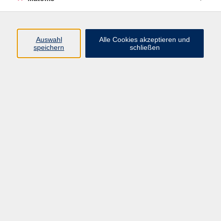
Programm
Auswahl
Alle Cookies akzeptieren und
speichern
schließen
Digitale Angebote
Gesellschaft
Beruf
Sprachen
Gesundheit
Kultur
Grundbildung
vhs Business
vhs Würzburg & Umgebung e. V.