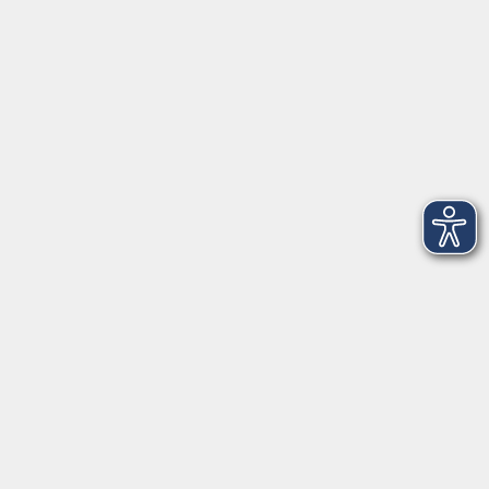
Fax 0931 35593-20
Öffnungszeiten
Montag
09:00 - 12:30 Uhr
13:00 - 16:30 Uhr
Dienstag
10:00 - 12:30 Uhr
13:00 - 16:30 Uhr
Mittwoch
09:00 - 12:30 Uhr
13:00 - 16:30 Uhr
Donnerstag
09:00 - 12:30 Uhr
Freitag
09:00 - 13:30 Uhr