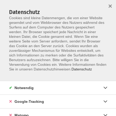
×
Datenschutz
Cookies sind kleine Datenmengen, die von einer Website
gesendet und vom Webbrowser des Nutzers während des
Surfens auf dem Computer des Nutzers gespeichert
Skip to main content
werden. Ihr Browser speichert jede Nachricht in einer
kleinen Datei, die Cookie genannt wird. Wenn Sie eine
weitere Seite vom Server anfordern, sendet Ihr Browser
das Cookie an den Server zurück. Cookies wurden als
zuverlässiger Mechanismus für Websites entwickelt, um
sich Informationen zu merken oder die Surfaktivitäten des
Benutzers aufzuzeichnen. Bitte willigen Sie in die
Verwendung von Cookies ein. Weitere Informationen finden
Sie in unseren Datenschutzhinweisen.
Datenschutz
2 Kurse
Notwendig
zurück zu Weitere Sprachen
Kurse nach Themen
Google-Tracking
A1: Grundstufe 1
2
Matomo