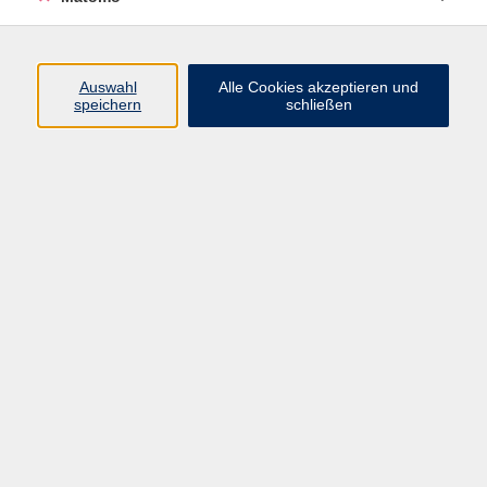
Hebräisch
Auswahl
Alle Cookies akzeptieren und
speichern
schließen
Ergebnisse filtern
Hebräisch/Ivrit (ab Lektion 1)
Fr. 09.10.2026 18:00
Würzburg
Hebräisch/Ivrit für Quereinsteiger
Fr. 09.10.2026 19:30
Würzburg