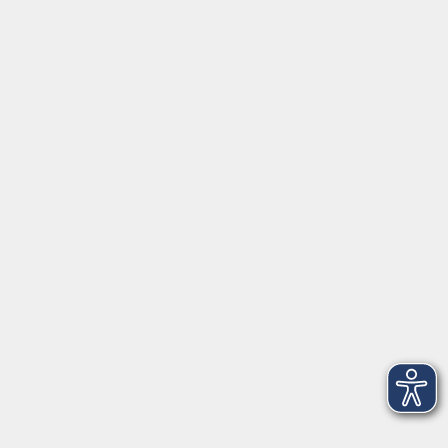
Programm
Digitale Angebote
Gesellschaft
Beruf
Sprachen
Gesundheit
Kultur
Grundbildung
vhs Business
vhs Würzburg & Umgebung e. V.
Juliuspromenade 68
97070 Würzburg