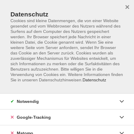
×
Datenschutz
Cookies sind kleine Datenmengen, die von einer Website
gesendet und vom Webbrowser des Nutzers während des
Surfens auf dem Computer des Nutzers gespeichert
Skip to main content
werden. Ihr Browser speichert jede Nachricht in einer
kleinen Datei, die Cookie genannt wird. Wenn Sie eine
weitere Seite vom Server anfordern, sendet Ihr Browser
das Cookie an den Server zurück. Cookies wurden als
zuverlässiger Mechanismus für Websites entwickelt, um
sich Informationen zu merken oder die Surfaktivitäten des
Benutzers aufzuzeichnen. Bitte willigen Sie in die
Verwendung von Cookies ein. Weitere Informationen finden
Sie in unseren Datenschutzhinweisen.
Datenschutz
14 Kurse
Notwendig
zurück zu Kultur
Kurse nach Themen
Google-Tracking
Innenarchitektur
1
Matomo