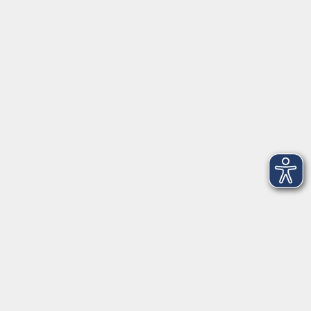
mehr laden
Impressum
AGBs
Datenschutzerklärung
Barrierefreiheitserklärung
Widerrufsbelehrung
Widerruf